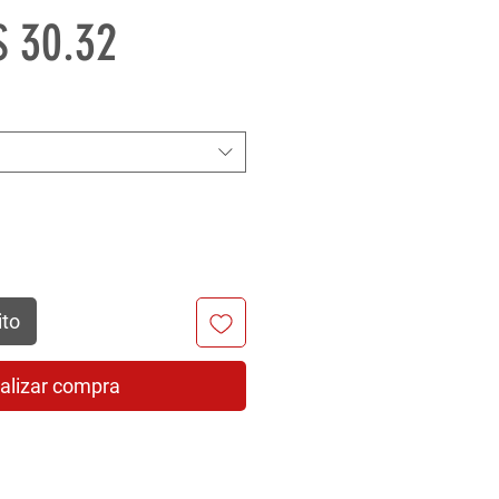
recio
Precio
$ 30.32
de
oferta
ito
alizar compra