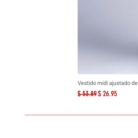
Vestido midi ajustado de
Precio
Precio de oferta
$ 53.89
$ 26.95