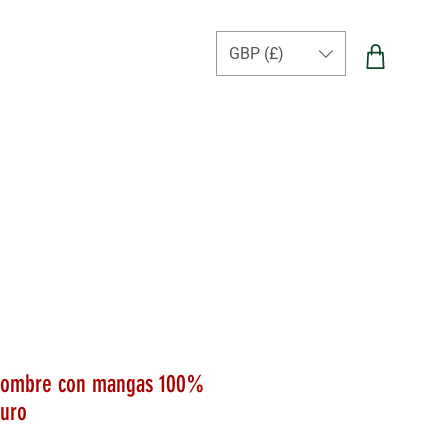
GBP (£)
 hombre con mangas 100%
curo