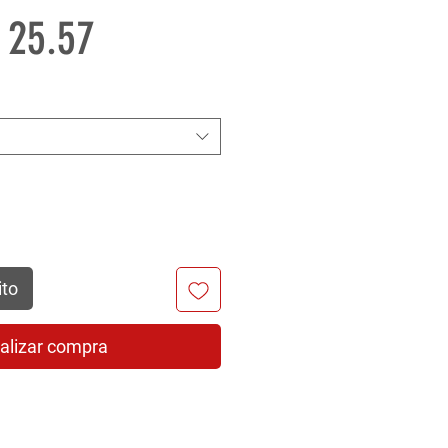
recio
Precio
 25.57
de
oferta
ito
alizar compra