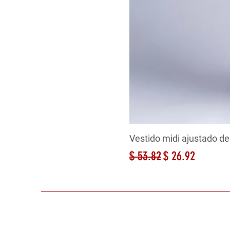
Vestido midi ajustado de
Precio
Precio de oferta
$ 53.82
$ 26.92