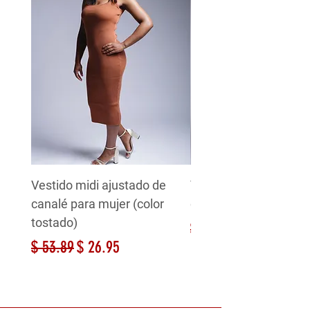
Vestido midi ajustado de
Vestido midi ajustado
canalé para mujer (color
canalé para mujer (bl
tostado)
Precio
$ 53.89
Precio
Precio de oferta
$ 53.89
$ 26.95