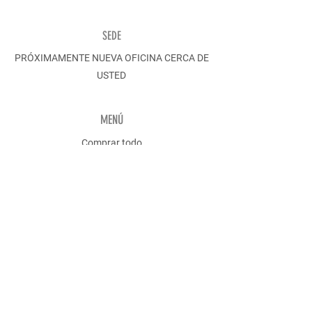
SEDE
PRÓXIMAMENTE NUEVA OFICINA CERCA DE
USTED
MENÚ
Comprar todo
Hombres
Descubrir
POLÍTICA
Envíos y devoluciones
Política de la tienda
Métodos de pago
Contacto