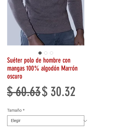
Suéter polo de hombre con
mangas 100% algodón Marrón
oscuro
Precio
Precio
$ 60.63
$ 30.32
de
Tamaño
*
oferta