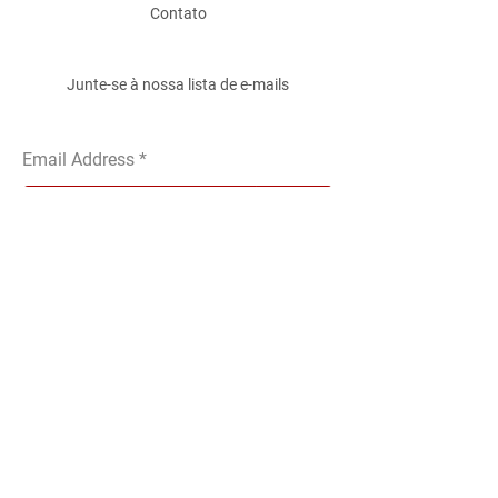
Contato
Junte-se à nossa lista de e-mails
Email Address
Submit
ACEITAMOS OS SEGUINTES MÉTODOS
DE PAGAMENTO