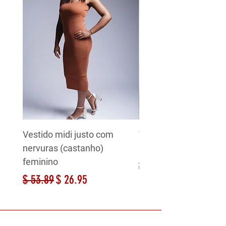
Vestido midi justo com
Vestido midi justo co
nervuras (castanho)
nervuras (branco) fe
feminino
Preço normal
$ 53.89
Preço normal
Preço promocional
$ 53.89
$ 26.95