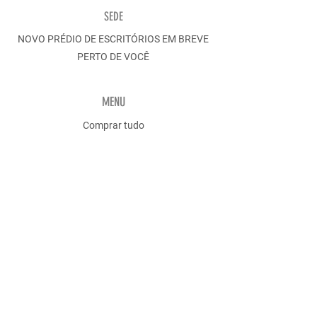
SEDE
NOVO PRÉDIO DE ESCRITÓRIOS EM BREVE
PERTO DE VOCÊ
MENU
Comprar tudo
Homens
Descobrir
POLÍTICA
Envio e devoluções
Política da Loja
Métodos de pagamento
Contato